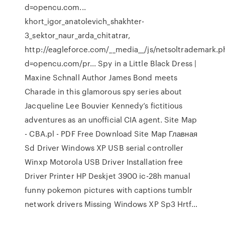
d=opencu.com...
khort_igor_anatolevich_shakhter-
3_sektor_naur_arda_chitatrar,
http://eagleforce.com/__media__/js/netsoltrademark.
d=opencu.com/pr...
Spy in a Little Black Dress |
Maxine Schnall Author
James Bond meets
Charade in this glamorous spy series about
Jacqueline Lee Bouvier Kennedy’s fictitious
adventures as an unofficial CIA agent.
Site Map
- CBA.pl - PDF Free Download
Site Map Главная
Sd Driver Windows XP USB serial controller
Winxp Motorola USB Driver Installation free
Driver Printer HP Deskjet 3900 ic-28h manual
funny pokemon pictures with captions tumblr
network drivers Missing Windows XP Sp3 Hrtf…