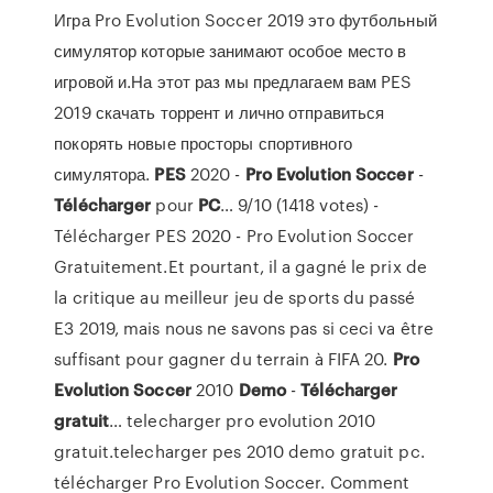
Игра Pro Evolution Soccer 2019 это футбольный
симулятор которые занимают особое место в
игровой и.На этот раз мы предлагаем вам PES
2019 скачать торрент и лично отправиться
покорять новые просторы спортивного
симулятора.
PES
2020 -
Pro
Evolution
Soccer
-
Télécharger
pour
PC
… 9/10 (1418 votes) -
Télécharger PES 2020 - Pro Evolution Soccer
Gratuitement.Et pourtant, il a gagné le prix de
la critique au meilleur jeu de sports du passé
E3 2019, mais nous ne savons pas si ceci va être
suffisant pour gagner du terrain à FIFA 20.
Pro
Evolution
Soccer
2010
Demo
-
Télécharger
gratuit
… telecharger pro evolution 2010
gratuit.telecharger pes 2010 demo gratuit pc.
télécharger Pro Evolution Soccer. Comment