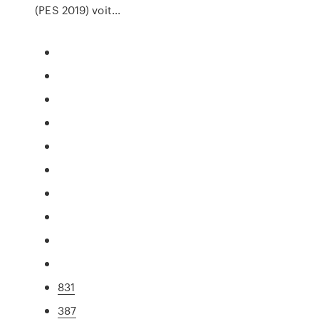
(PES 2019) voit...
831
387