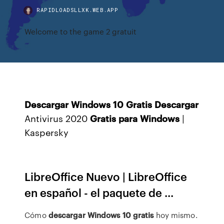
RAPIDLOADSLLXK.WEB.APP
Welcome to the game 2 gratuit
Descargar
Windows
10
Gratis
Descargar
Antivirus 2020
Gratis
para
Windows
|
Kaspersky
LibreOffice Nuevo | LibreOffice
en español - el paquete de ...
Cómo
descargar
Windows
10
gratis
hoy mismo.