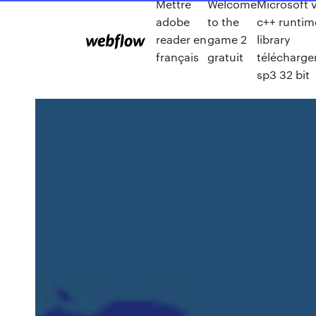
Mettre
Welcome
Microsoft v
adobe
to the
c++ runtim
reader en
game 2
library
français
gratuit
télécharge
sp3 32 bit