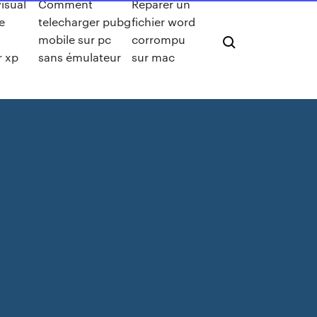
isual
Comment
Réparer un
e
telecharger pubg
fichier word
mobile sur pc
corrompu
r xp
sans émulateur
sur mac